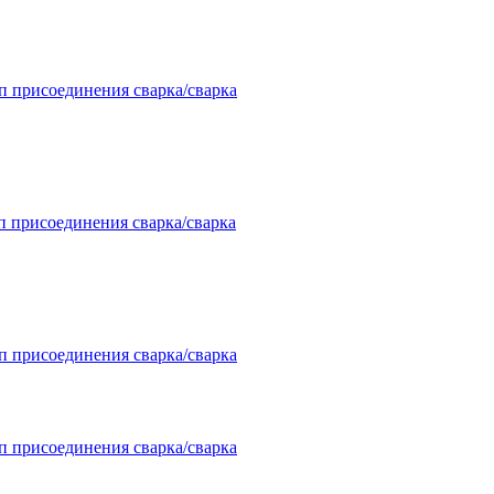
п присоединения сварка/сварка
п присоединения сварка/сварка
п присоединения сварка/сварка
п присоединения сварка/сварка