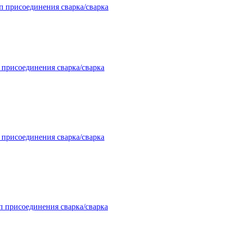
п присоединения сварка/сварка
 присоединения сварка/сварка
 присоединения сварка/сварка
п присоединения сварка/сварка