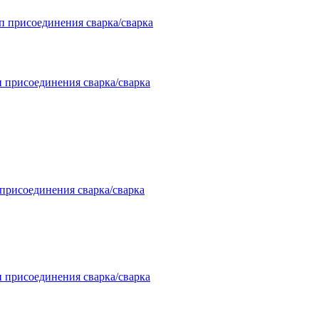
п присоединения сварка/сварка
п присоединения сварка/сварка
 присоединения сварка/сварка
п присоединения сварка/сварка