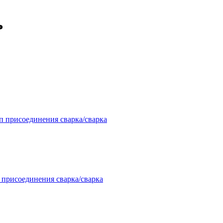
ь
п присоединения сварка/сварка
 присоединения сварка/сварка