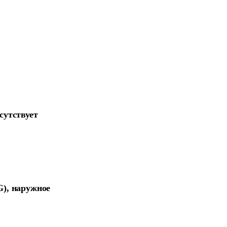
сутствует
G), наружное