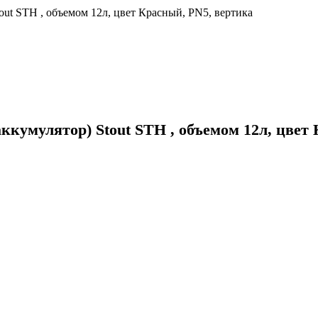
ut STH , объемом 12л, цвет Красный, PN5, вертика
умулятор) Stout STH , объемом 12л, цвет 